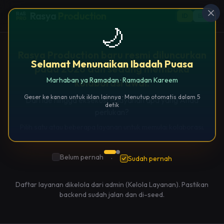
Rasya
Pr
ducti
n
ID
EN
Rasya Production baru resmi diluncurkan
pada 2026 dan sedang membuka
kolaborasi awal.
Dari ide hingga eksekusi — layanan apa yang Anda
perlukan?
Pilih satu atau beberapa layanan untuk memulai kolaborasi.
Belum pernah
·
Sudah pernah
Daftar layanan dikelola dari admin (Kelola Layanan). Pastikan
backend sudah jalan dan di-seed.