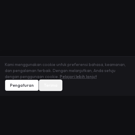
Kami menggunakan cookie untuk preferensi bahasa, keamanan,
dan pengalaman terbaik. Dengan melanjutkan, Anda setuju
dengan penggunaan cookie.
Pelajari lebih lanjut
Pengaturan
Terima